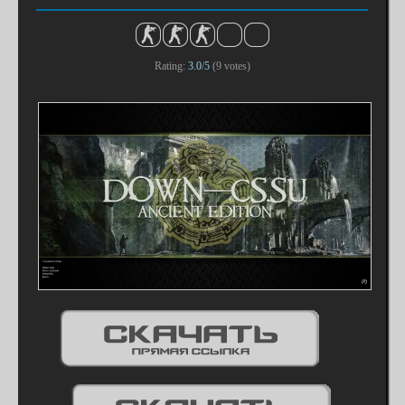
Rating:
3.0
/
5
(
9
votes)