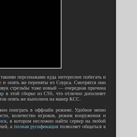
 такими персонажами куда интереснее побегать и
е
и опять же переняты из Соурса. Смотрятся они
ь звук стрельбы тоже новый — очередная причина
ар
в этой сборке из CSS, что отлично дополняет
нтов опять же выполнен на манер КСС.
жно поиграть в оффлайн режиме. Удобное меню
сти, количество игроков, режим вооружения и
иск
, в котором несложно найти сервер на любой
алий, а
полная русификация
позволяет общаться в