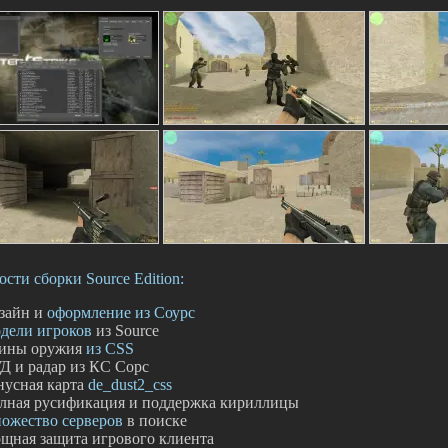
сти сборки Source Edition:
зайн и
оформление из Соурс
дели игроков
из Source
ины оружия
из CSS
Д и радар из КС Сорс
нусная карта
de_dust2_css
лная русификация и поддержка кириллицы
ожество серверов
в поиске
щная защита игрового клиента