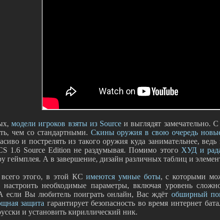
ых,
модели игроков взяты из Source
и выглядят замечательно. С
ять, чем со стандартными.
Скины оружия в свою очередь новы
асиво и пострелять из такого оружия куда занимательнее, вед
CS 1.6 Source Edition не раздумывая. Помимо этого
ХУД и рад
у геймплея. А в завершение, дизайн различных таблиц и элеме
всего этого, в этой КС
имеются умные боты
, с которыми мо
 настроить необходимые параметры, включая уровень сложно
 А если Вы любитель поиграть онлайн, Вас ждёт
обширный по
щная защита
гарантирует безопасность во время интернет бат
русски и установить кириллический ник.