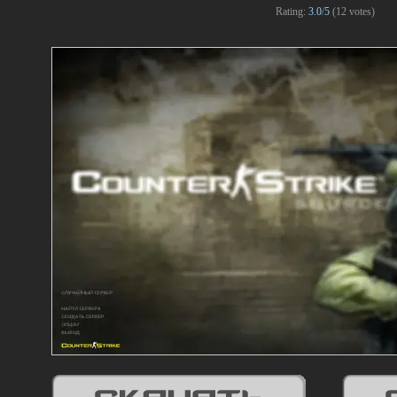
Rating:
3.0
/
5
(
12
votes)