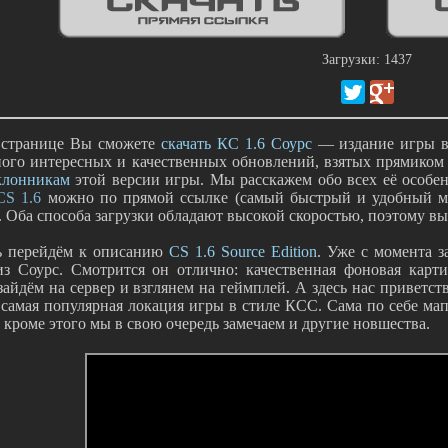
Загрузки: 1437
 странице Вы сможете
скачать КС 1.6 Соурс
— издание игры в с
ного интересных и качественных обновлений, взятых прямиком
клонникам
этой версии игры. Мы расскажем обо всех её особенн
CS 1.6
можно по прямой ссылке (самый быстрый и удобный мето
). Оба способа загрузки обладают высокой скоростью, поэтому вы
ь перейдём к описанию
CS 1.6 Source Edition
. Уже с момента з
из Соурс. Смотрится он отлично: качественная фоновая карт
зайдём на сервер и взглянем на геймплей. А здесь нас приветст
самая популярная локация игры в стиле КСС. Сама по себе мапа
 кроме этого мы в свою очередь замечаем и другие новшества.